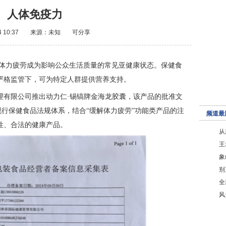
人体免疫力
4 10:37
来源：未知
可分享
体力疲劳成为影响公众生活质量的常见亚健康状态。保健食
严格监管下，可为特定人群提供营养支持。
理有限公司推出动力仁·锡镐牌金海龙胶囊，该产品的批准文
我国现行保健食品法规体系，结合“缓解体力疲劳”功能类产品的注
频道最
性、合法的健康产品。
从
王
象
别
全
风