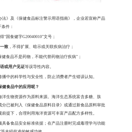
办法》及《保健食品标注警示用语指南》，企业若宣称产品
下条件：
得“国食健字G20040010”文号；
一致
，不得扩展、暗示或关联疾病治疗；
保健食品不是药物，不能代替药物治疗疾病”；
语或用户见证
等误导性内容。
传播中的科学性与安全性，防止消费者产生错误认知。
保健食品中的应用呢？
海洋生物资源作为原料来源。海洋生态系统富含多糖、肽
成分已被列入《保健食品原料目录》或通过新食品原料审批
规前提下，合理利用海洋资源可丰富产品配方多样性。
须具备食品安全标准依据；在产品注册时完成毒理学与功能
能”等未经批准的敏感功效。