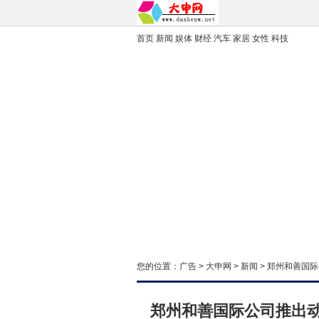
首页
新闻
娱体
财经
汽车
家居
女性
科技
您的位置：
广告
>
大申网
>
新闻
> 郑州和善国
郑州和善国际公司推出动