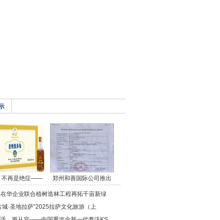
示
，不再是绝症——
郑州和善国际公司推出
da在华企业联合植树造林工程再拓千亩新绿
古城·圣地拉萨”2025拉萨文化旅游（上
适，更从容——中国重汽全新一代豪沃KS