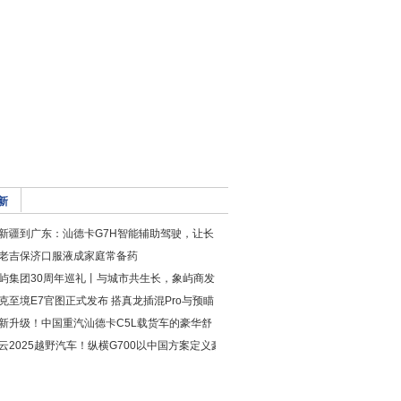
新
新疆到广东：汕德卡G7H智能辅助驾驶，让长
老吉保济口服液成家庭常备药
屿集团30周年巡礼丨与城市共生长，象屿商发
克至境E7官图正式发布 搭真龙插混Pro与预瞄
新升级！中国重汽汕德卡C5L载货车的豪华舒
云2025越野汽车！纵横G700以中国方案定义豪