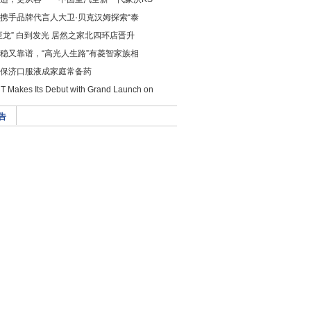
携手品牌代言人大卫·贝克汉姆探索“泰
巨龙” 白到发光 居然之家北四环店晋升
稳又靠谱，“高光人生路”有菱智家族相
保济口服液成家庭常备药
 Makes Its Debut with Grand Launch on
告