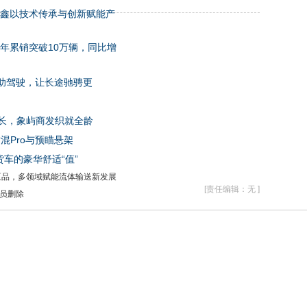
凯鑫以技术传承与创新赋能产
5年累销突破10万辆，同比增
助驾驶，让长途驰骋更
生长，象屿商发织就全龄
混Pro与预瞄悬架
车的豪华舒适“值”
泵品，多领域赋能流体输送新发展
[责任编辑：无 ]
员删除