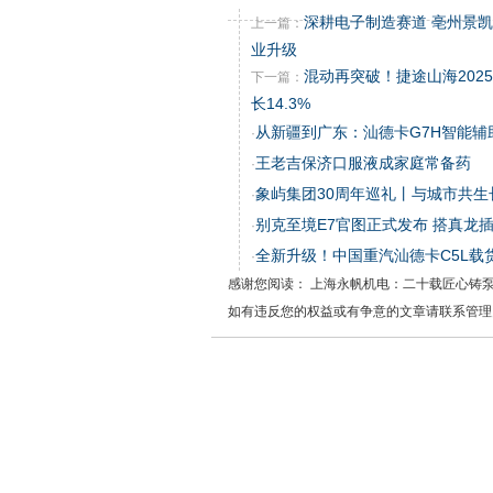
深耕电子制造赛道 亳州景
上一篇：
业升级
混动再突破！捷途山海202
下一篇：
长14.3%
从新疆到广东：汕德卡G7H智能辅
·
王老吉保济口服液成家庭常备药
·
象屿集团30周年巡礼丨与城市共
·
别克至境E7官图正式发布 搭真龙插
·
全新升级！中国重汽汕德卡C5L载货
·
感谢您阅读： 上海永帆机电：二十载匠心铸
如有违反您的权益或有争意的文章请联系管理