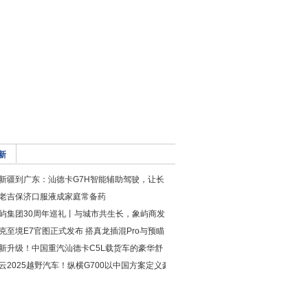
新
新疆到广东：汕德卡G7H智能辅助驾驶，让长
老吉保济口服液成家庭常备药
屿集团30周年巡礼丨与城市共生长，象屿商发
克至境E7官图正式发布 搭真龙插混Pro与预瞄
新升级！中国重汽汕德卡C5L载货车的豪华舒
云2025越野汽车！纵横G700以中国方案定义豪