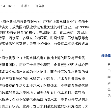
2-31 16:21
来源：
可分享
上海永帆机电设备有限公司（下称“上海永帆泵业”）凭借全
实力，成为国内泵业领域备受关注的标杆企业。自1999年
持“坚持做好泵”的初心，在城镇供水、化工医药、农田水
污泵、污水泵、多级立式增压泵、耐腐蚀泵、不锈钢泵等定
需求提供坚实支撑，更在小区物业、商务楼二次供水改造及
力。
频道最
上海永帆泵业（上海永帆机电）依托上海的区位与产业优
与服务团队。历经二十年行业积淀，企业已形成四大核心产
从
王
其多级立式增压泵成为小区物业、商务楼二次供水改造的核
象
住户与商业场所的用水稳定；排污泵、污水泵具备高效排
别
与商务楼的生活及工业污水；耐腐蚀泵、不锈钢泵凭借优良
全
药领域的复杂水质环境，完美适配石油化工原料、饮料酒
风
水板块，企业不仅提供高品质消防水泵，更专业开展消防水
可靠运行状态。此外，农田水利灌溉领域的水利灌溉泵，为