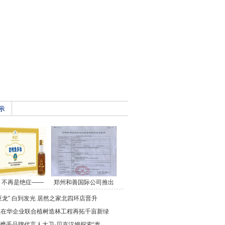
示
，不再是绝症——
郑州和善国际公司推出
巨龙” 白到发光 居然之家北四环店晋升
da在华企业联合植树造林工程再拓千亩新绿
携手品牌代言人大卫·贝克汉姆探索“泰