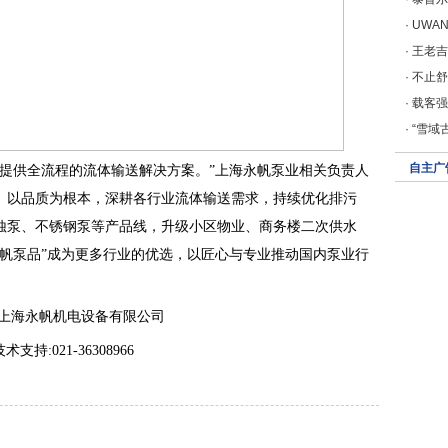
·
UWANT
·
王老吉
·
不止舒
·
载客强
·
“雪域
自主广
户提供全流程的流体输送解决方案。”上海永帆泵业相关负责人
、以品质为根本，深耕各行业流体输送需求，持续优化排污
蚀泵、不锈钢泵等产品线，升级小区物业、商务楼二次供水
永帆泵品”成为更多行业的优选，以匠心与专业推动国内泵业行
,上海永帆机电设备有限公司
2技术支持:021-36308966