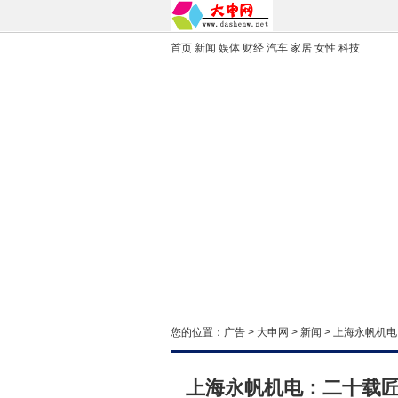
首页
新闻
娱体
财经
汽车
家居
女性
科技
您的位置：
广告
>
大申网
>
新闻
> 上海永帆机
上海永帆机电：二十载