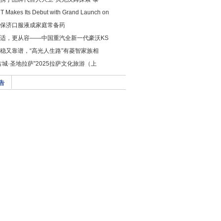
 Makes Its Debut with Grand Launch on
保济口服液成家庭常备药
适，更从容——中国重汽全新一代豪沃KS
稳又靠谱，“高光人生路”有菱智家族相
古城·圣地拉萨”2025拉萨文化旅游（上
告