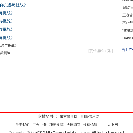
的机遇与挑战》
·
宛如“
与挑战》
·
王老吉
与挑战》
·
不止舒
与挑战》
·
“雪域
与挑战》
·
Hon
机遇与挑战》
自主广
[责任编辑：无 ]
员删除
友情链接：
-
-
东方健康网
明溪信息港
关于我们
|
广告业务
|
我要投稿
|
法律顾问
|
投稿信箱
|
大申网
Copyright ~2000-2012 http://wwwv.Ladybc.com.cn/, All Rights Reserved.