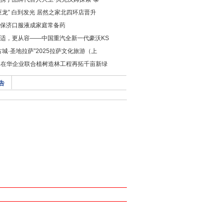
巨龙” 白到发光 居然之家北四环店晋升
保济口服液成家庭常备药
适，更从容——中国重汽全新一代豪沃KS
古城·圣地拉萨”2025拉萨文化旅游（上
da在华企业联合植树造林工程再拓千亩新绿
告