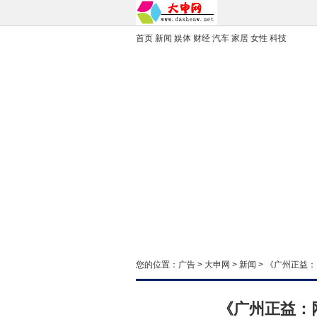
首页
新闻
娱体
财经
汽车
家居
女性
科技
您的位置：
广告
>
大申网
>
新闻
> 《广州正益
《广州正益：