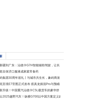
新
新疆到广东：汕德卡G7H智能辅助驾驶，让长
老吉保济口服液成家庭常备药
屿集团30周年巡礼丨与城市共生长，象屿商发
克至境E7官图正式发布 搭真龙插混Pro与预瞄
新升级！中国重汽汕德卡C5L载货车的豪华舒
云2025越野汽车！纵横G700以中国方案定义豪