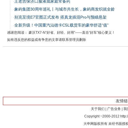
王老吉保济口服液成家庭常备药
·
象屿集团30周年巡礼丨与城市共生长，象屿商发织就全龄
·
别克至境E7官图正式发布 搭真龙插混Pro与预瞄悬架
·
全新升级！中国重汽汕德卡C5L载货车的豪华舒适“值”
·
感谢您阅读： 豪沃TX7-N“好省、好轻、好用”——直击“好车”核心要义！
如有违反您的权益或有争意的文章请联系管理员删除
友情
关于我们
|
广告业务
|
我
Copyright ~2000-2012 http:/
大申网版权所有 未经书面授