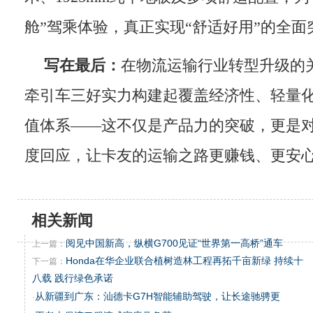
舱”驾乘体验，真正实现“舒适好用”的全面
写在最后：
在物流运输行业转型升级的关
牵引车三好实力构建起覆盖经济性、轻量
值体系——这不仅是产品力的突破，更是
度回应，让卡友的运输之路更赚钱、更安
相关新闻
阅见中国新高，纵横G700见证“世界第一高桥”通车
上一篇：
Honda在华企业联合植树造林工程再拓千亩新绿 持续十
下一篇：
八载 践行绿色承诺
从新疆到广东：汕德卡G7H智能辅助驾驶，让长途驰骋更
·