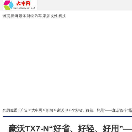
首页
新闻
娱体
财经
汽车
家居
女性
科技
您的位置：
广告
>
大申网
>
新闻
> 豪沃TX7-N“好省、好轻、好用”——直击“好车”
豪沃TX7-N“好省、好轻、好用”